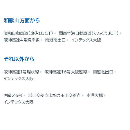
和歌山方面から
阪和自動車道（泉佐野JCT）
関西空港自動車道（りんくうJCT）
阪神高速4号湾岸線
南港南出口
インテックス大阪
それ以外から
阪神高速1号環状線
阪神高速16号大阪港線
南港北出口
インテックス大阪
国道26号
浜口交差点または玉出交差点
南港大橋
インテックス大阪